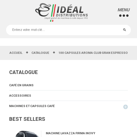
MENU
more_horiz
ACCUEIL
CATALOGUE
100 CAPSULES AROMA CLUB GRAN ESPRESSO
CATALOGUE
CAFÉ EN GRAINS
ACCESSOIRES
MACHINES ET CAPSULES CAFÉ
add
BEST SELLERS
MACHINE LAVAZZA FIRMA INOVY