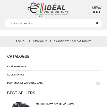
MENU
more_horiz
ACCUEIL
CATALOGUE
50 GOBELETS 12 CL CARTONNÉS
CATALOGUE
CAFÉ EN GRAINS
ACCESSOIRES
MACHINES ET CAPSULES CAFÉ
add
BEST SELLERS
MACHINE LAVAZZA FIRMA INOVY