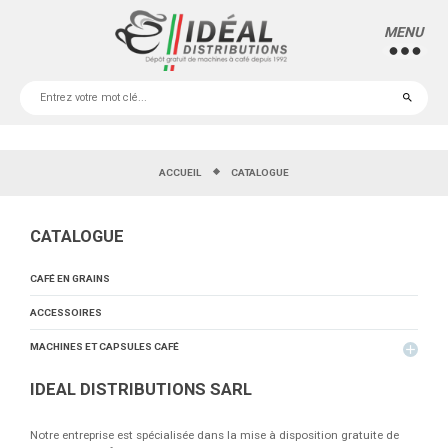
MENU
more_horiz
ACCUEIL
CATALOGUE
CATALOGUE
CAFÉ EN GRAINS
ACCESSOIRES
MACHINES ET CAPSULES CAFÉ
add
IDEAL DISTRIBUTIONS SARL
Notre entreprise est spécialisée dans la mise à disposition gratuite de