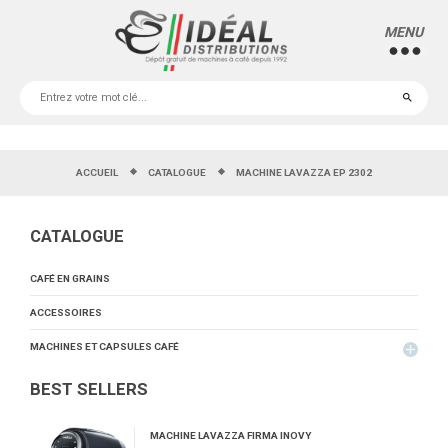
MENU
more_horiz
ACCUEIL
CATALOGUE
MACHINE LAVAZZA EP 2302
CATALOGUE
CAFÉ EN GRAINS
ACCESSOIRES
MACHINES ET CAPSULES CAFÉ
add
BEST SELLERS
MACHINE LAVAZZA FIRMA INOVY